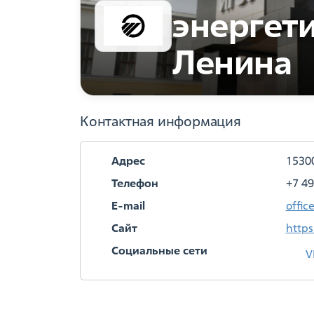
энергети
Ленина
Контактная информация
Адрес
15300
Телефон
+7 49
E-mail
offic
Сайт
https
Социальные сети
V