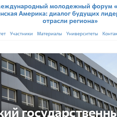
еждународный молодежный форум «
нская Америка: диалог будущих лиде
отрасли региона»
тет
Участники
Материалы
Университеты
Конта
кий государственн