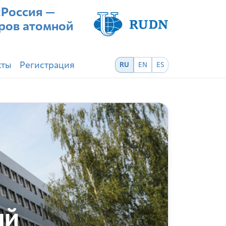
Россия —
ров атомной
кты
Регистрация
RU
EN
ES
ый