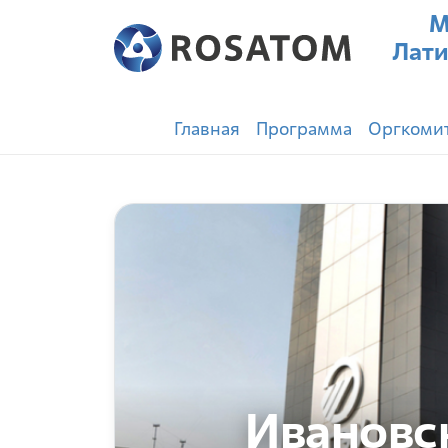
М
Лати
Главная
Программа
Оргкоми
Ивановс