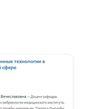
нные технологии в
й сфере
 Вячеславовна
— Доцент кафедры
 и эмбриологии медицинского института,
ет дружбы народов им. Патриса Лумумбы