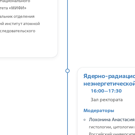
 Национального
итета «МИФИ»
альник отделения
ий институт атомной
следовательского
Ядерно-радиацио
неэнергетическо
16:00—17:30
Зал ректората
Модераторы
Лохонина Анастасия
гистологии, цитологии
Российский университ