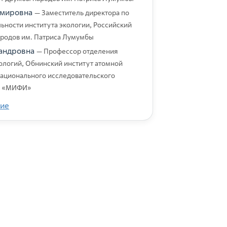
имировна
— Заместитель директора по
ности института экологии, Российский
ародов им. Патриса Лумумбы
андровна
— Профессор отделения
ологий, Обнинский институт атомной
Национального исследовательского
та «МИФИ»
ие