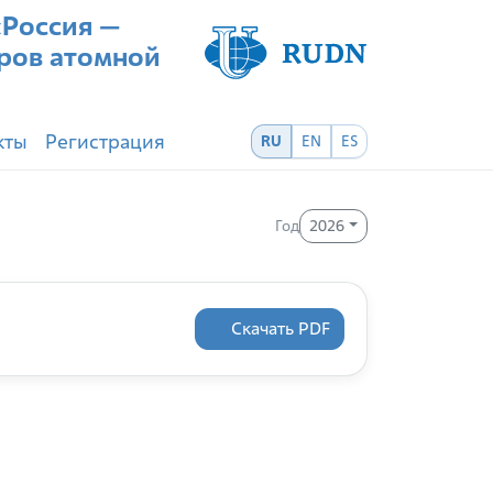
Россия —
ров атомной
кты
Регистрация
RU
EN
ES
Год
2026
Скачать PDF